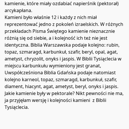
kamienie, które miały ozdabiać napierśnik (pektorał) 
arcykapłana.
Kamieni było właśnie 12 i każdy z nich miał 
reprezentować jedno z pokoleń izraelskich. W różnych 
przekładach Pisma Świętego kamienie nieznacznie 
różnią się od siebie, a i kolejność ich też nie jest 
identyczna. Biblia Warszawska podaje kolejno: rubin, 
topaz, szmaragd, karbunkuł, szafir, beryl, opal, agat, 
ametyst, chryzolit, onyks i jaspis. W Biblii Tysiąclecia w 
miejscu karbunkułu wymieniony jest granat, 
Uwspółcześniona Biblia Gdańska podaje natomiast 
kolejno karneol, topaz, szmaragd, karbunkuł, szafir, 
diament, hiacynt, agat, ametyst, beryl, onyks i jaspis.
Jakie kamienie były w pektorale? Nikt pewności nie ma, 
ja przyjęłam wersję i kolejności kamieni  z Biblii 
Tysiąclecia. 