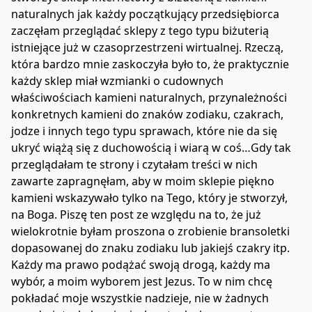
naturalnych jak każdy początkujący przedsiębiorca 
zaczęłam przeglądać sklepy z tego typu biżuterią 
istniejące już w czasoprzestrzeni wirtualnej. Rzeczą, 
która bardzo mnie zaskoczyła było to, że praktycznie 
każdy sklep miał wzmianki o cudownych 
właściwościach kamieni naturalnych, przynależności 
konkretnych kamieni do znaków zodiaku, czakrach, 
jodze i innych tego typu sprawach, które nie da się 
ukryć wiążą się z duchowością i wiarą w coś…Gdy tak 
przeglądałam te strony i czytałam treści w nich 
zawarte zapragnęłam, aby w moim sklepie piękno 
kamieni wskazywało tylko na Tego, który je stworzył, 
na Boga. Piszę ten post ze względu na to, że już 
wielokrotnie byłam proszona o zrobienie bransoletki 
dopasowanej do znaku zodiaku lub jakiejś czakry itp. 
Każdy ma prawo podążać swoją drogą, każdy ma 
wybór, a moim wyborem jest Jezus. To w nim chcę 
pokładać moje wszystkie nadzieje, nie w żadnych 