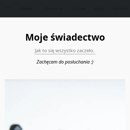
Sklep
O marce
O mnie
Blog
Kontakt
Moje świadectwo
Jak to się wszystko zaczeło. 
Zachęcam do posłuchania :)